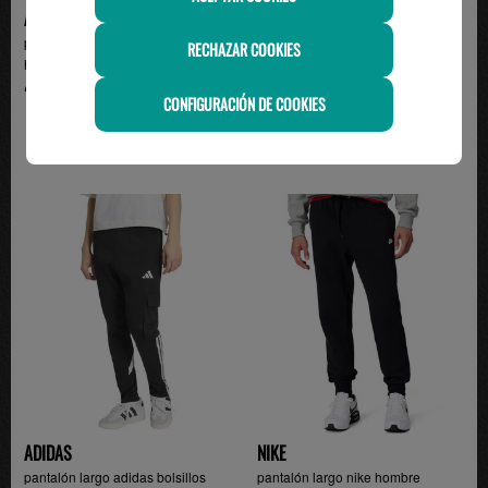
ADIDAS
NIKE
pantalón adidas tres bandas
pantalón de chandal hombre nike
RECHAZAR COOKIES
hombre con puño, ve...
CLUB VARSITY,...
49.95€
44.99€
CONFIGURACIÓN DE COOKIES
ADIDAS
NIKE
pantalón largo adidas bolsillos
pantalón largo nike hombre