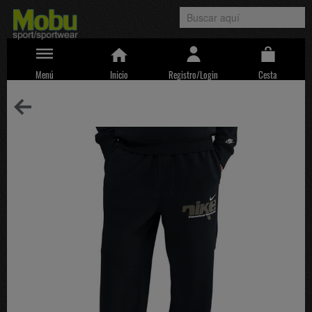
Menú
Inicio
Registro/Login
Cesta