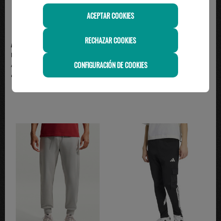
ACEPTAR COOKIES
RECHAZAR COOKIES
ADIDAS
ADIDAS
Pantalón de Chándal Adidas
pantalón adidas tres bandas
CONFIGURACIÓN DE COOKIES
Algodón 3 Bandas con...
hombre con puño, ve...
49.95€
49.95€