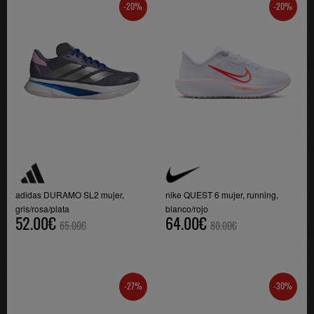
-20%
-20%
adidas DURAMO SL2 mujer,
nike QUEST 6 mujer, running,
gris/rosa/plata
blanco/rojo
52.00€
64.00€
65.00€
80.00€
-27%
-30%