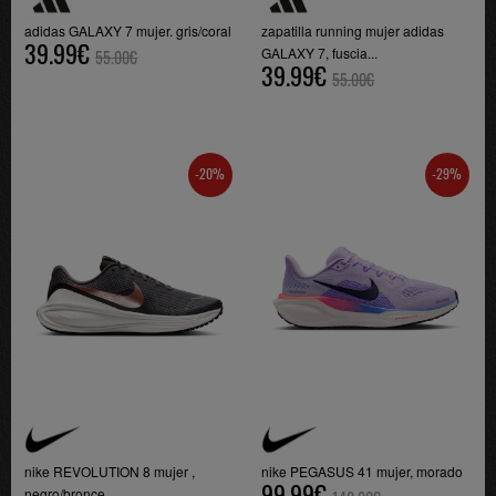
adidas GALAXY 7 mujer. gris/coral
zapatilla running mujer adidas
39.99€
GALAXY 7, fuscia...
55.00€
39.99€
55.00€
-20%
-29%
nike REVOLUTION 8 mujer ,
nike PEGASUS 41 mujer, morado
99.99€
negro/bronce