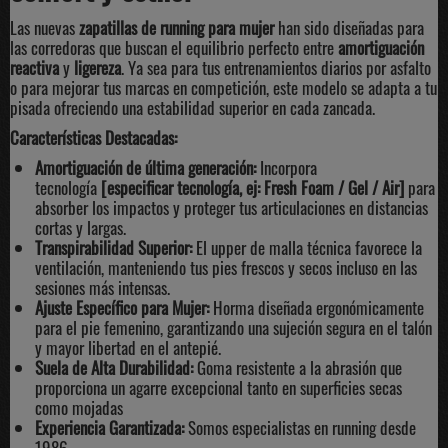
Las nuevas
zapatillas de running para mujer
han sido diseñadas para
las corredoras que buscan el equilibrio perfecto entre
amortiguación
reactiva
y
ligereza
. Ya sea para tus entrenamientos diarios por asfalto
o para mejorar tus marcas en competición, este modelo se adapta a tu
pisada ofreciendo una estabilidad superior en cada zancada.
Características Destacadas:
Amortiguación de última generación:
Incorpora
tecnología
[especificar tecnología, ej: Fresh Foam / Gel / Air]
para
absorber los impactos y proteger tus articulaciones en distancias
cortas y largas.
Transpirabilidad Superior:
El upper de malla técnica favorece la
ventilación, manteniendo tus pies frescos y secos incluso en las
sesiones más intensas.
Ajuste Específico para Mujer:
Horma diseñada ergonómicamente
para el pie femenino, garantizando una sujeción segura en el talón
y mayor libertad en el antepié.
Suela de Alta Durabilidad:
Goma resistente a la abrasión que
proporciona un agarre excepcional tanto en superficies secas
como mojadas
Experiencia Garantizada:
Somos especialistas en running desde
1986.