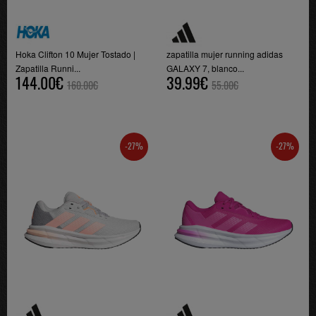
Hoka Clifton 10 Mujer Tostado |
zapatilla mujer running adidas
Zapatilla Runni...
GALAXY 7, blanco...
144.00€
39.99€
160.00€
55.00€
-27%
-27%