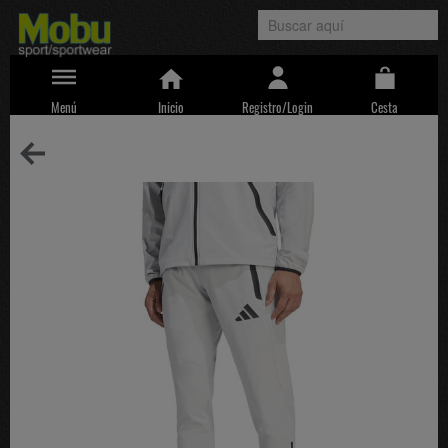
Menú
Inicio
Registro/Login
Cesta