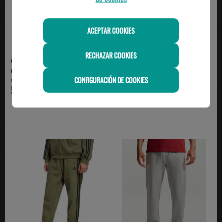
ACEPTAR COOKIES
RECHAZAR COOKIES
ADIDAS
ADIDAS
pantalón de chandal hombre
Pantalón de Chándal Adidas
CONFIGURACIÓN DE COOKIES
adidas FEELCOZY , ma...
Algodón 3 Bandas con...
50.00€
49.95€