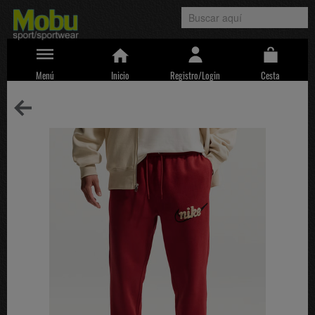
Menú
Inicio
Registro/Login
Cesta