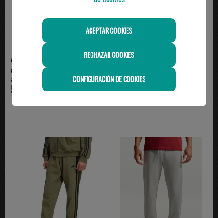
ACEPTAR COOKIES
RECHAZAR COOKIES
ADIDAS
ADIDAS
pantalón de chandal hombre
Pantalón de Chándal Adidas
CONFIGURACIÓN DE COOKIES
adidas FEELCOZY , ma...
Algodón 3 Bandas con...
50.00€
49.95€