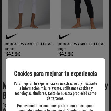
malla JORDAN DRI-FIT 3/4-LENG,
malla JORDAN DRI-FIT 3/4-LENG,
blanco
negro
34.99€
34.99€
Cookies para mejorar tu experiencia
Mallas Jordan Hombre: Compresión y
Para mejorar tu experiencia en nuestras web y mostrarte
la información más relevante, utilizamos cookies y
Basket | Mobu Deportes
tecnologías similares, tanto de nuestra propiedad como
de terceros.
Potencia tu entrenamiento con las Mallas Jordan para Hombre en
Puedes modificar cualquier preferencia en cualquier
Mobu Deportes
momento visitando la sección de "Configuración de