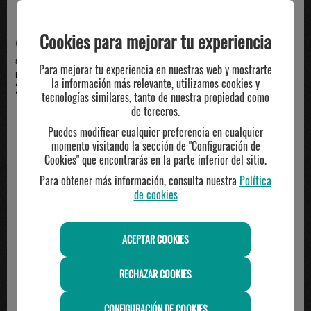
Cookies para mejorar tu experiencia
sudadera con capucha junior
sudadera con capucha junior
Para mejorar tu experiencia en nuestras web y mostrarte
NIKE SPORTSWEAR CLU...
NIKE SPORTSWEAR CLU...
la información más relevante, utilizamos cookies y
39.95€
39.95€
50.00€
50.00€
tecnologías similares, tanto de nuestra propiedad como
de terceros.
Puedes modificar cualquier preferencia en cualquier
momento visitando la sección de "Configuración de
-33%
Cookies" que encontrarás en la parte inferior del sitio.
Para obtener más información, consulta nuestra
Política
de cookies
ACEPTAR COOKIES
RECHAZAR COOKIES
CONFIGURACIÓN DE COOKIES