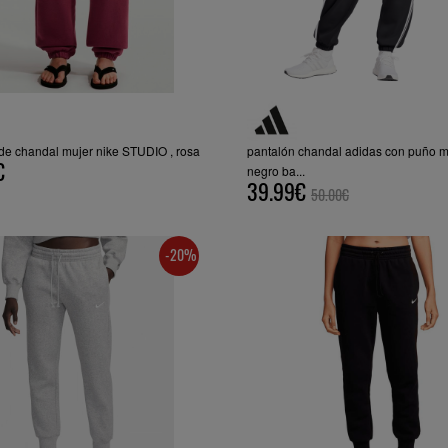
de chandal mujer nike STUDIO , rosa
pantalón chandal adidas con puño m
€
negro ba...
39.99€
50.00€
-20%