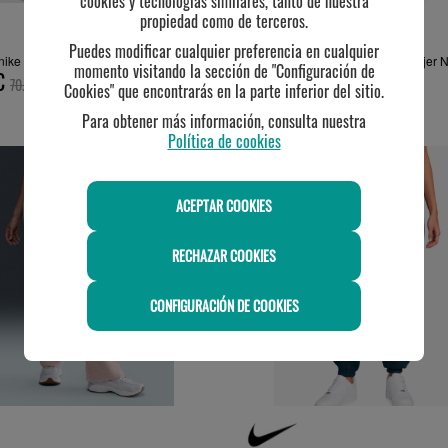
cookies y tecnologías similares, tanto de nuestra
propiedad como de terceros.
Puedes modificar cualquier preferencia en cualquier
 nike mujer SHOX PHOENIX , verde
Pantalón Nike Shox Phoenix Mujer N
momento visitando la sección de "Configuración de
€
Estil...
70.00€
Cookies" que encontrarás en la parte inferior del sitio.
56.00€
70.00€
Para obtener más información, consulta nuestra
Política de cookies
-30%
ACEPTAR COOKIES
RECHAZAR COOKIES
CONFIGURACIÓN DE COOKIES