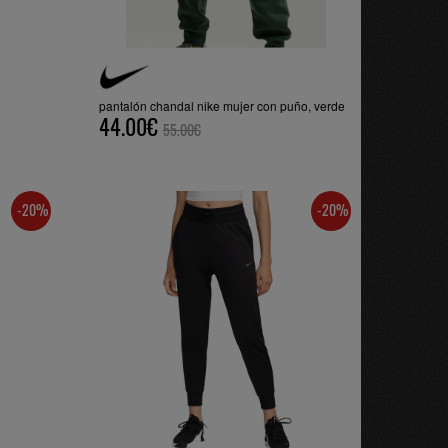
pantalón chandal nike mujer con puño, verde
44.00€
55.00€
-20%
-20%