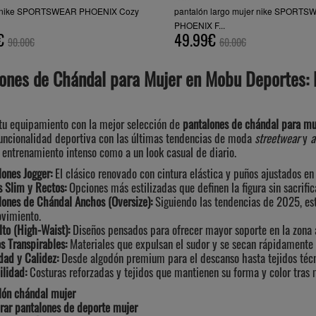
n nike SPORTSWEAR PHOENIX Cozy
pantalón largo mujer nike SPORT
PHOENIX F...
€
49.99€
90.00€
60.00€
ones de Chándal para Mujer en Mobu Deportes: 
 tu equipamiento con la mejor selección de
pantalones de chándal para mu
ncionalidad deportiva con las últimas tendencias de moda
streetwear
y
a
n entrenamiento intenso como a un look casual de diario.
lones Jogger:
El clásico renovado con cintura elástica y puños ajustados en 
s Slim y Rectos:
Opciones más estilizadas que definen la figura sin sacrific
lones de Chándal Anchos (Oversize):
Siguiendo las tendencias de 2025, es
vimiento.
lto (High-Waist):
Diseños pensados para ofrecer mayor soporte en la zona 
s Transpirables:
Materiales que expulsan el sudor y se secan rápidamente 
dad y Calidez:
Desde algodón premium para el descanso hasta tejidos técnic
ilidad:
Costuras reforzadas y tejidos que mantienen su forma y color tras 
lón chándal mujer
ar pantalones de deporte mujer