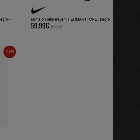
egro -
pantalón nike mujer THERMA-FIT ONE , negro
59.99€
75.00€
-17%