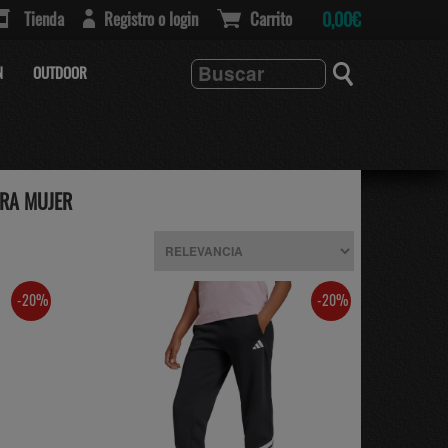
Tienda
Registro o login
Carrito
0,00€
N
OUTDOOR
RA MUJER
-20%
-20%