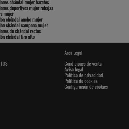
lones chándal mujer baratos
lones deportivos mujer rebajas
rs mujer
lón chándal ancho mujer
lón chándal campana mujer
lones de chándal rectos
.
ón chándal tiro alto
Área Legal
NTOS
Condiciones de venta
Aviso legal
Política de privacidad
Política de cookies
Configuración de cookies