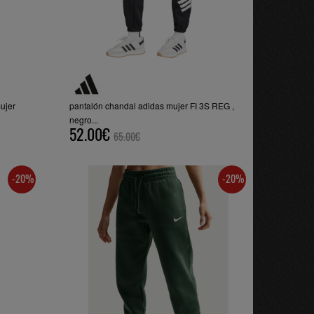
ujer
pantalón chandal adidas mujer FI 3S REG ,
negro...
52.00€
65.00€
-20%
-20%