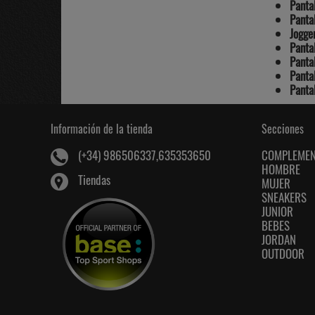
Panta
Panta
Jogge
Panta
Panta
Panta
Pantal
Información de la tienda
Secciones
COMPLEME
(+34) 986506337,635353650
HOMBRE
Tiendas
MUJER
SNEAKERS
JUNIOR
BEBES
JORDAN
OUTDOOR