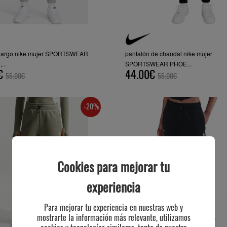
 largo nike mujer SPORTSWEAR
pantalón de chandal nike mujer
...
SPORTSWEAR PHOE...
€
44.00€
55.00€
55.00€
-20%
Cookies para mejorar tu
experiencia
Para mejorar tu experiencia en nuestras web y
mostrarte la información más relevante, utilizamos