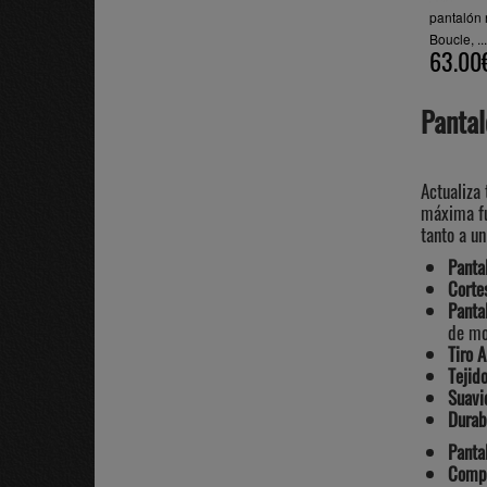
pantaló
Boucle, ...
63.00
Pantal
Actualiza
máxima fu
tanto a u
Panta
Corte
Panta
de mo
Tiro A
Tejido
Suavi
Durab
Panta
Compr