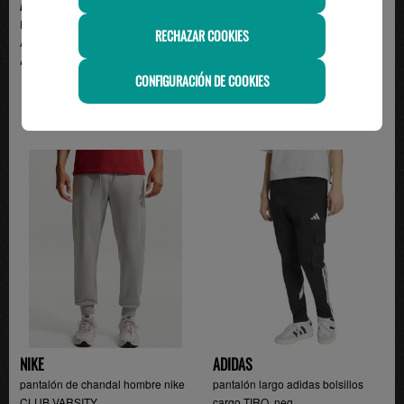
ADIDAS
ADIDAS
Pantalón de Chándal Adidas
pantalón adidas tres bandas
RECHAZAR COOKIES
Algodón 3 Bandas con...
hombre con puño, ve...
49.95€
49.95€
CONFIGURACIÓN DE COOKIES
NIKE
ADIDAS
pantalón de chandal hombre nike
pantalón largo adidas bolsillos
CLUB VARSITY,...
cargo TIRO, neg...