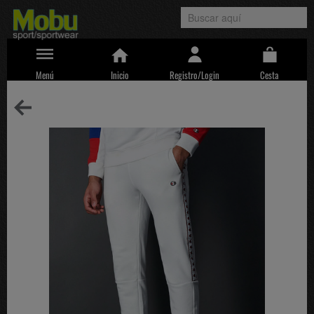
Menú
Inicio
Registro/Login
Cesta