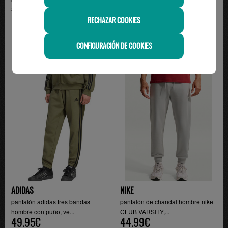
adidas FEELCOZY , ma...
Algodón 3 Bandas con...
50.00€
49.95€
RECHAZAR COOKIES
CONFIGURACIÓN DE COOKIES
ADIDAS
NIKE
pantalón adidas tres bandas
pantalón de chandal hombre nike
hombre con puño, ve...
CLUB VARSITY,...
49.95€
44.99€