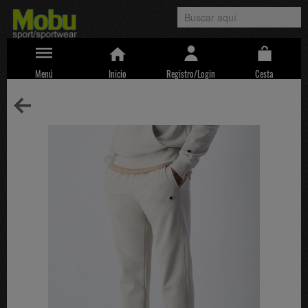
Menú
Inicio
Registro/Login
Cesta