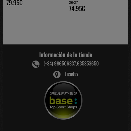
79.95€
26/27
74.95€
Información de la tienda
(+34) 986506337,635353650
Tiendas