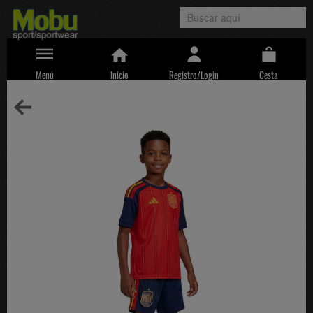
Menú
Inicio
Registro/Login
Cesta