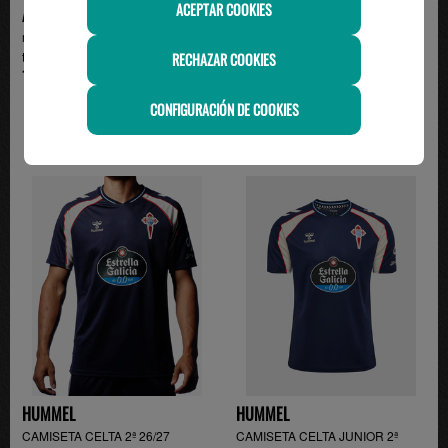
ACEPTAR COOKIES
ADIDAS
ADIDAS
minikit 2ª camiseta Real Madrid
2ª camiseta Real Madrid temp.
temp. 26/27 , v...
26/27 , verde
RECHAZAR COOKIES
110.00€
99.95€
CONFIGURACIÓN DE COOKIES
HUMMEL
HUMMEL
CAMISETA CELTA 2ª 26/27
CAMISETA CELTA JUNIOR 2ª