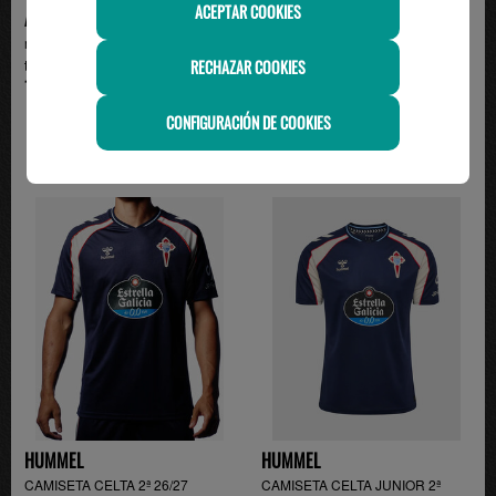
ACEPTAR COOKIES
ADIDAS
ADIDAS
minikit 2ª camiseta Real Madrid
2ª camiseta Real Madrid temp.
RECHAZAR COOKIES
temp. 26/27 , v...
26/27 , verde
110.00€
99.95€
CONFIGURACIÓN DE COOKIES
HUMMEL
HUMMEL
CAMISETA CELTA 2ª 26/27
CAMISETA CELTA JUNIOR 2ª