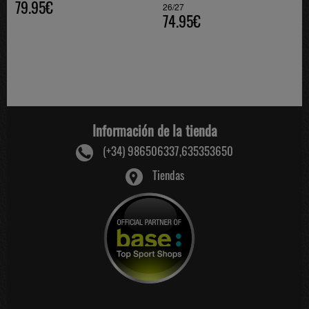
79.95€
26/27
74.95€
Información de la tienda
(+34) 986506337,635353650
Tiendas