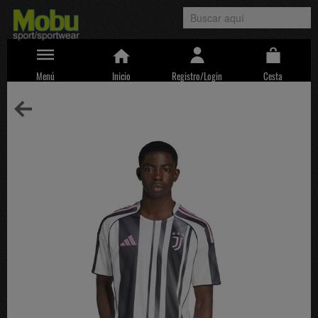
Menú
Inicio
Registro/Login
Cesta