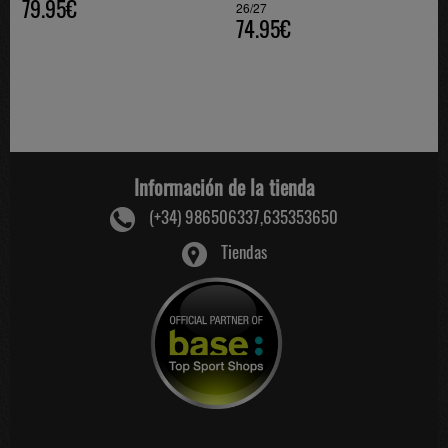
79.95€
26/27
74.95€
Información de la tienda
(+34) 986506337,635353650
Tiendas