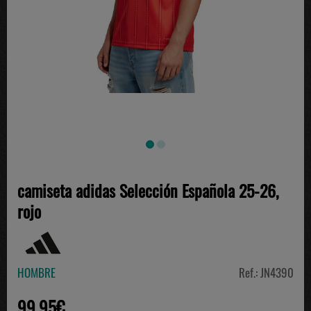
camiseta adidas Selección Española 25-26,
rojo
HOMBRE
Ref.: JN4390
99.95€