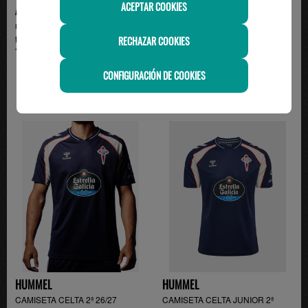
ACEPTAR COOKIES
ADIDAS
ADIDAS
minikit 2ª camiseta Real Madrid
2ª camiseta Real Madrid temp.
temp. 26/27 , v...
26/27 , verde
RECHAZAR COOKIES
110.00€
99.95€
CONFIGURACIÓN DE COOKIES
HUMMEL
HUMMEL
CAMISETA CELTA 2ª 26/27
CAMISETA CELTA JUNIOR 2ª