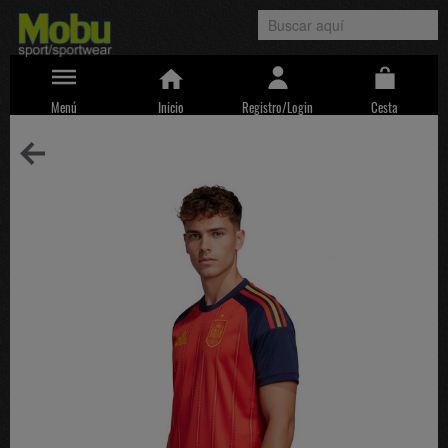
Menú
Inicio
Registro/Login
Cesta