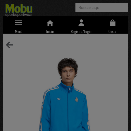
Menú
Inicio
Registro/Login
Cesta