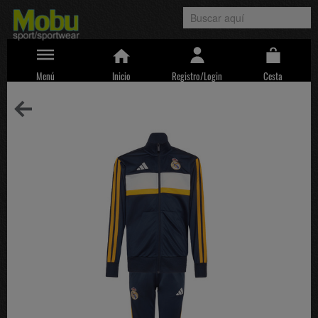
Menú
Inicio
Registro/Login
Cesta