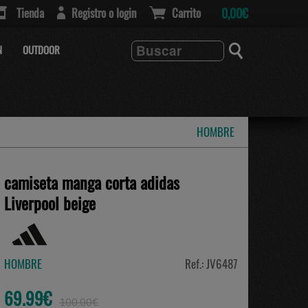
Tienda
Registro o login
Carrito
0,00€
N
OUTDOOR
HOMBRE
camiseta manga corta adidas
Liverpool beige
HOMBRE
Ref.: JV6487
69.99€
100.00€