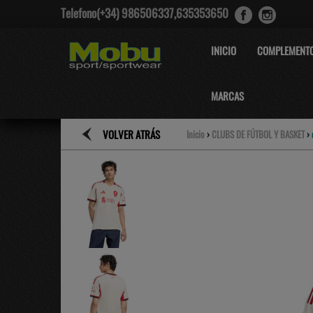
Telefono(+34) 986506337,635353650
INICIO
COMPLEMENT
MARCAS
VOLVER ATRÁS
Inicio
›
CLUBS DE FÚTBOL Y BASKET
›