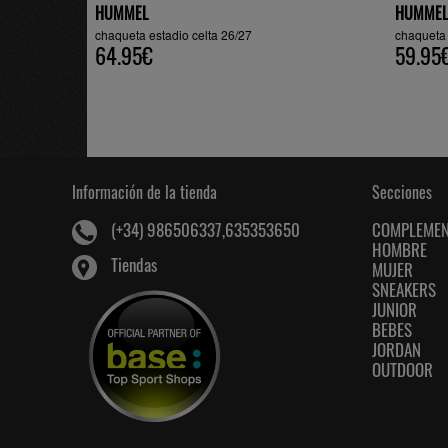
HUMMEL
HUMMEL
chaqueta estadio celta 26/27
chaqueta 
64.95€
59.95
Información de la tienda
Secciones
COMPLEME
(+34) 986506337,635353650
HOMBRE
Tiendas
MUJER
SNEAKERS
JUNIOR
BEBES
JORDAN
OUTDOOR