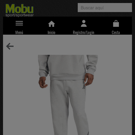
Menú
Inicio
Registro/Login
Cesta