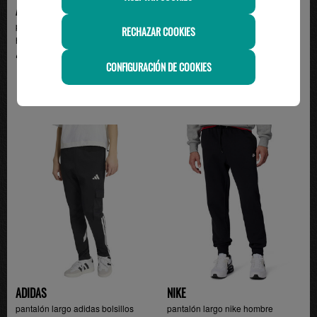
ADIDAS
NIKE
pantalón adidas tres bandas
pantalón de chandal hombre nike
RECHAZAR COOKIES
hombre con puño, ve...
CLUB VARSITY,...
49.95€
44.99€
CONFIGURACIÓN DE COOKIES
ADIDAS
NIKE
pantalón largo adidas bolsillos
pantalón largo nike hombre