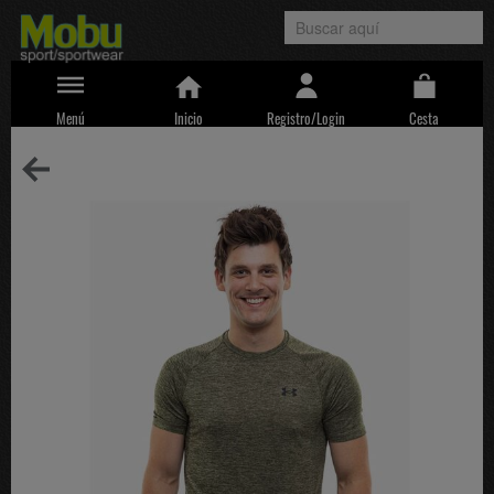
Menú
Inicio
Registro/Login
Cesta