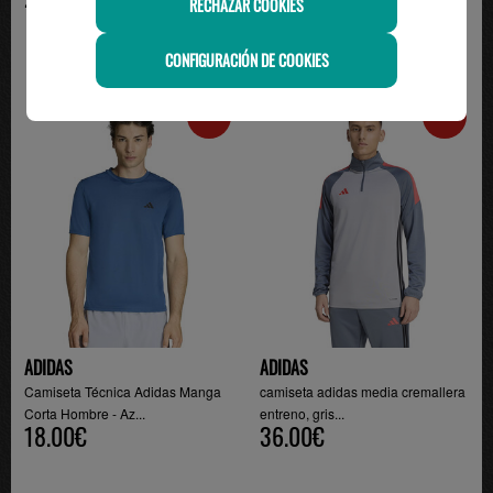
RECHAZAR COOKIES
CONFIGURACIÓN DE COOKIES
-22%
-20%
ADIDAS
ADIDAS
Camiseta Técnica Adidas Manga
camiseta adidas media cremallera
Corta Hombre - Az...
entreno, gris...
18.00€
36.00€