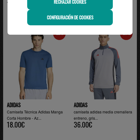
RECHAZAR COOKIES
CONFIGURACIÓN DE COOKIES
-22%
-20%
ADIDAS
ADIDAS
Camiseta Técnica Adidas Manga
camiseta adidas media cremallera
Corta Hombre - Az...
entreno, gris...
18.00€
36.00€