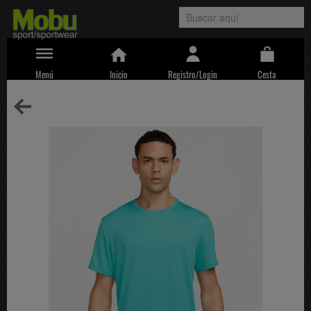
Menú
Inicio
Registro/Login
Cesta