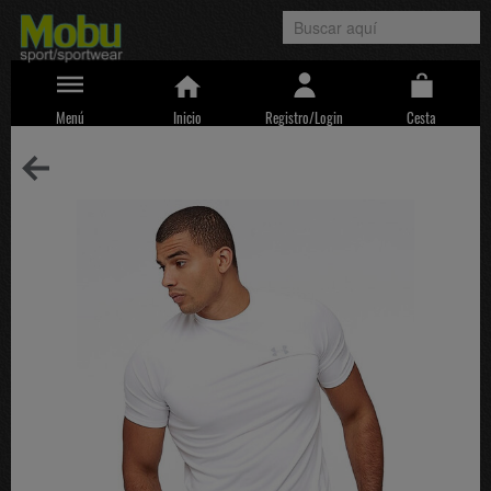
Menú
Inicio
Registro/Login
Cesta