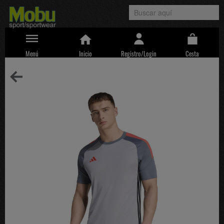
Menú
Inicio
Registro/Login
Cesta