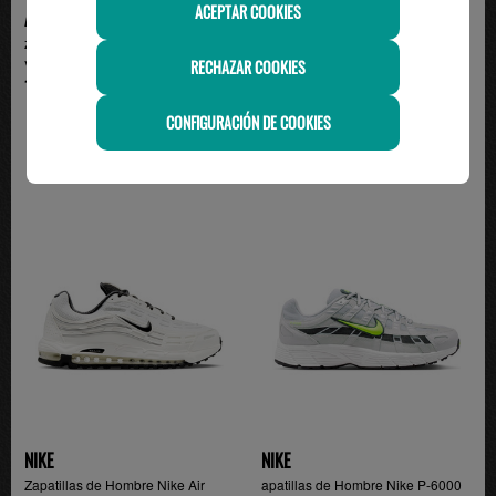
ACEPTAR COOKIES
ASICS
NIKE
zapatilla hombre asics GEL-
Zapatillas de Hombre Nike V5
RECHAZAR COOKIES
VENTURE 6, gris
RNR, Tostado/Choco...
100.00€
89.99€
CONFIGURACIÓN DE COOKIES
NIKE
NIKE
Zapatillas de Hombre Nike Air
apatillas de Hombre Nike P-6000