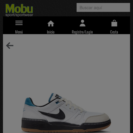
Menú
Inicio
Registro/Login
Cesta