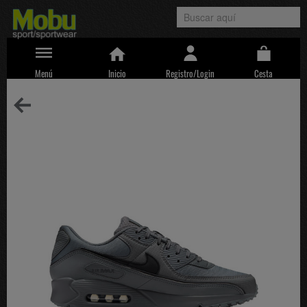
Menú
Inicio
Registro/Login
Cesta