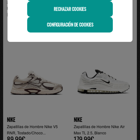
zapatilla hombre adidas
zapatilla hombre asics GEL-
ECLYPTIX 2000, blanco
VENTURE 6, gris
RECHAZAR COOKIES
65.00€
100.00€
CONFIGURACIÓN DE COOKIES
NIKE
NIKE
Zapatillas de Hombre Nike V5
Zapatillas de Hombre Nike Air
RNR, Tostado/Choco...
Max TL 2.5, Blanco
89.99€
179.99€