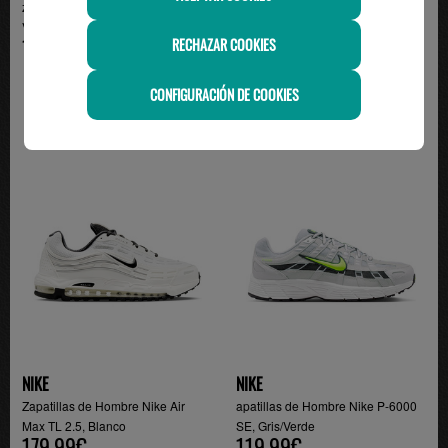
zapatilla hombre asics GEL-
Zapatillas de Hombre Nike V5
VENTURE 6, gris
RNR, Tostado/Choco...
100.00€
89.99€
RECHAZAR COOKIES
CONFIGURACIÓN DE COOKIES
NIKE
NIKE
Zapatillas de Hombre Nike Air
apatillas de Hombre Nike P-6000
Max TL 2.5, Blanco
SE, Gris/Verde
179.99€
119.99€