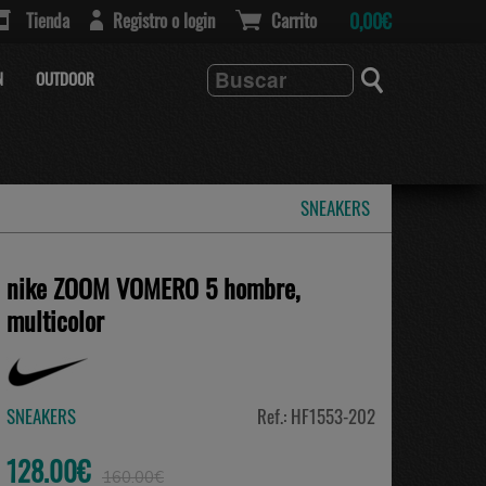
Tienda
Registro o login
Carrito
0,00€
N
OUTDOOR
SNEAKERS
nike ZOOM VOMERO 5 hombre,
multicolor
SNEAKERS
Ref.: HF1553-202
128.00€
160.00€