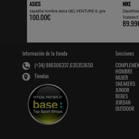
ASICS
NIKE
zapatilla hombre asics GEL-VENTURE 6, gris
Zapatill
100.00€
Tostado/C
89.99
Información de la tienda
Secciones
COMPLEME
(+34) 986506337,635353650
HOMBRE
Tiendas
MUJER
SNEAKERS
JUNIOR
BEBES
JORDAN
OUTDOOR