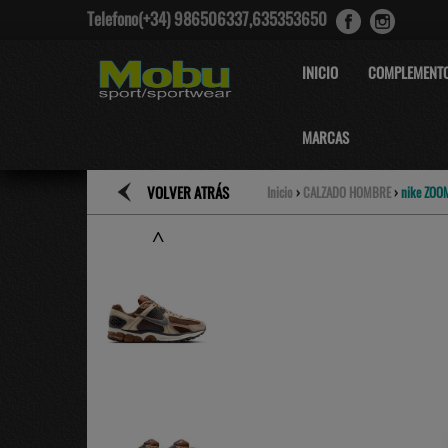
Telefono(+34) 986506337,635353650
INICIO
COMPLEMENT
MARCAS
VOLVER ATRÁS
Inicio
›
CALZADO HOMBRE
›
nike ZOO
˄