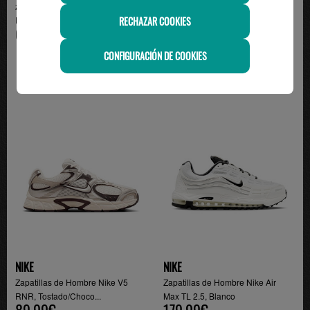
zapatilla hombre adidas
zapatilla hombre asics GEL-
RECHAZAR COOKIES
ECLYPTIX 2000, blanco
VENTURE 6, gris
65.00€
100.00€
CONFIGURACIÓN DE COOKIES
NIKE
NIKE
Zapatillas de Hombre Nike V5
Zapatillas de Hombre Nike Air
RNR, Tostado/Choco...
Max TL 2.5, Blanco
89.99€
179.99€