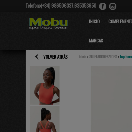
Telefono(+34) 986506337,635353650
INICIO
COMPLEMENT
MARCAS
VOLVER ATRÁS
Inicio
›
SUJETADORES/TOPS
›
top born