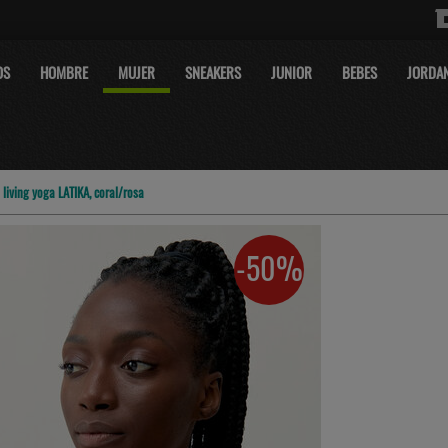
OS
HOMBRE
MUJER
SNEAKERS
JUNIOR
BEBES
JORDA
 living yoga LATIKA, coral/rosa
-50%