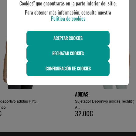
TE PUEDE INTERESAR
Cookies" que encontrarás en la parte inferior del sitio.
Para obtener más información, consulta nuestra
Política de cookies
ACEPTAR COOKIES
RECHAZAR COOKIES
CONFIGURACIÓN DE COOKIES
ADIDAS
 deportivo adidas HYG ,
Sujetador Deportivo adidas Techfit (
anco
A...
€
32.00€