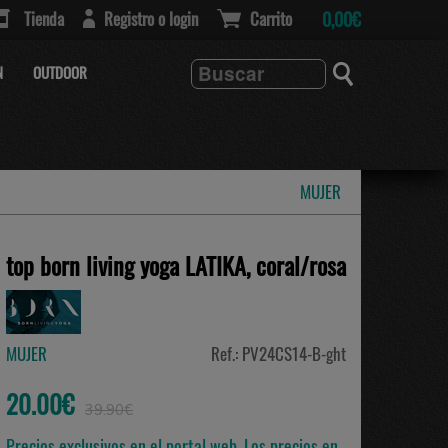
Tienda
Registro o login
Carrito
0,00€
N
OUTDOOR
MUJER
top born living yoga LATIKA, coral/rosa
MUJER
Ref.: PV24CS14-B-ght
20.00€
39.90€
Precios exclusivos en el portal web. Los precios en