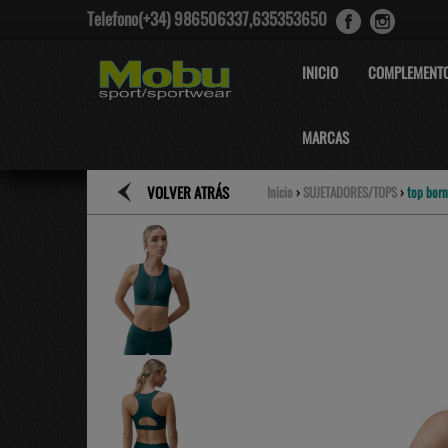
Telefono(+34) 986506337,635353650
INICIO
COMPLEMENT
MARCAS
VOLVER ATRÁS
Inicio
›
SUJETADORES/TOPS
›
top born