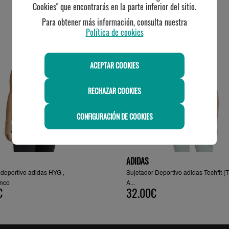
TE PUEDE INTERESAR
Cookies" que encontrarás en la parte inferior del sitio.
Para obtener más información, consulta nuestra
Política de cookies
ACEPTAR COOKIES
RECHAZAR COOKIES
CONFIGURACIÓN DE COOKIES
ADIDAS
 deportivo adidas HYG ,
Sujetador Deportivo adidas Techfit (
anco
A...
€
32.00€