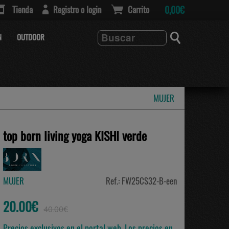
Tienda
Registro o login
Carrito
0,00€
N
OUTDOOR
MUJER
top born living yoga KISHI verde
MUJER
Ref.: FW25CS32-B-een
20.00€
40.00€
Precios exclusivos en el portal web. Los precios en