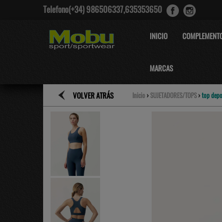
Telefono(+34) 986506337,635353650
INICIO
COMPLEMENT
MARCAS
VOLVER ATRÁS
Inicio
›
SUJETADORES/TOPS
›
top depo