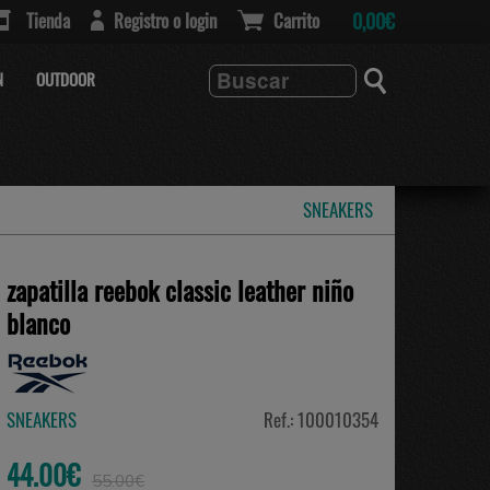
Tienda
Registro o login
Carrito
0,00€
N
OUTDOOR
SNEAKERS
zapatilla reebok classic leather niño
blanco
SNEAKERS
Ref.: 100010354
44.00€
55.00€