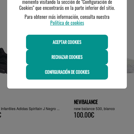
momento visitando la sección de "Configuración de
Cookies" que encontrarás en la parte inferior del sitio.
TE PUEDE INTERESAR
Para obtener más información, consulta nuestra
Política de cookies
ACEPTAR COOKIES
RECHAZAR COOKIES
CONFIGURACIÓN DE COOKIES
NEWBALANCE
 Infantiles Adidas Spiritain J Negro ...
new balance 530, blanco
€
100.00€