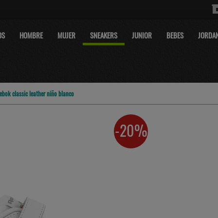
OS
HOMBRE
MUJER
SNEAKERS
JUNIOR
BEBES
JORDA
eebok classic leather niño blanco
-20%