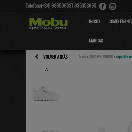
Telefono(+34) 986506337,635353650
INICIO
COMPLEMENT
MARCAS
VOLVER ATRÁS
Inicio
›
SNEAKER JUNIOR
›
zapatilla r
˄