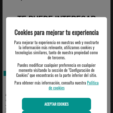
TE PUEDE INTERESAR
Cookies para mejorar tu experiencia
Para mejorar tu experiencia en nuestras web y mostrarte
la información más relevante, utilizamos cookies y
tecnologías similares, tanto de nuestra propiedad como
de terceros.
Puedes modificar cualquier preferencia en cualquier
momento visitando la sección de "Configuración de
AGOTADO
AGOTADO
Cookies" que encontrarás en la parte inferior del sitio.
Para obtener más información, consulta nuestra
Política
de cookies
ADIDAS
ADIDAS
zapatilla adidas junior SPIRITAIN
Zapatillas Infantiles Adidas
ACEPTAR COOKIES
J, blanco
Spiritain J Negro ...
59.95€
59.95€