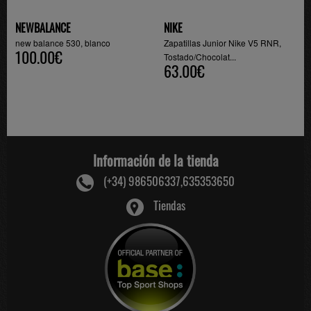
NEWBALANCE
NIKE
new balance 530, blanco
Zapatillas Junior Nike V5 RNR,
100.00€
Tostado/Chocolat...
63.00€
Información de la tienda
(+34) 986506337,635353650
Tiendas