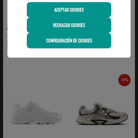
ACEPTAR COOKIES
RECHAZAR COOKIES
ADIDAS
ADIDAS
zapatilla adidas junior SPIRITAIN
Zapatillas Infantiles Adidas
CONFIGURACIÓN DE COOKIES
J, blanco
Spiritain J Negro ...
59.95€
59.95€
-10%