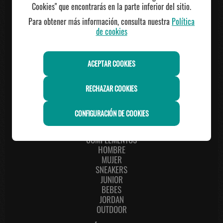
(+34) 986506337,635353650
Cookies" que encontrarás en la parte inferior del sitio.
Tiendas
Para obtener más información, consulta nuestra
Política
de cookies
ACEPTAR COOKIES
RECHAZAR COOKIES
CONFIGURACIÓN DE COOKIES
Secciones
COMPLEMENTOS
HOMBRE
MUJER
SNEAKERS
JUNIOR
BEBES
JORDAN
OUTDOOR