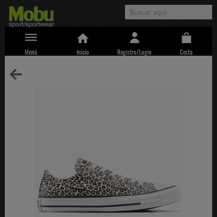
Menú
Inicio
Registro/Login
Cesta