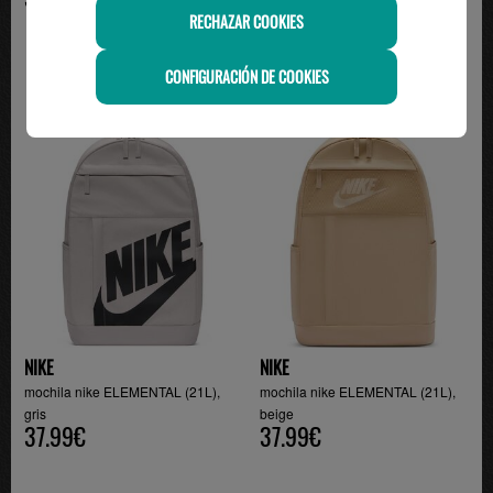
RECHAZAR COOKIES
CONFIGURACIÓN DE COOKIES
NIKE
NIKE
mochila nike ELEMENTAL (21L),
mochila nike ELEMENTAL (21L),
gris
beige
37.99€
37.99€