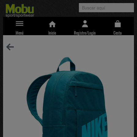
Menú
Inicio
Registro/Login
Cesta