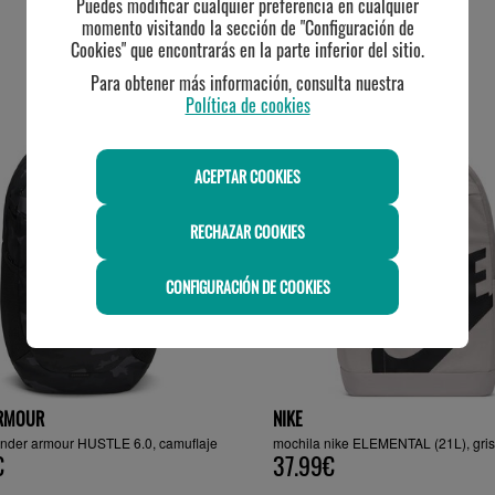
Puedes modificar cualquier preferencia en cualquier
momento visitando la sección de "Configuración de
Cookies" que encontrarás en la parte inferior del sitio.
TE PUEDE INTERESAR
Para obtener más información, consulta nuestra
Política de cookies
ACEPTAR COOKIES
RECHAZAR COOKIES
CONFIGURACIÓN DE COOKIES
RMOUR
NIKE
under armour HUSTLE 6.0, camuflaje
mochila nike ELEMENTAL (21L), gris
€
37.99€