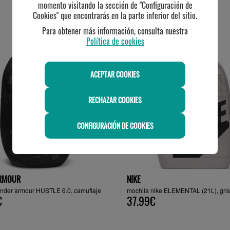
momento visitando la sección de "Configuración de
Cookies" que encontrarás en la parte inferior del sitio.
TE PUEDE INTERESAR
Para obtener más información, consulta nuestra
Política de cookies
ACEPTAR COOKIES
RECHAZAR COOKIES
CONFIGURACIÓN DE COOKIES
RMOUR
NIKE
under armour HUSTLE 6.0, camuflaje
mochila nike ELEMENTAL (21L), gris
€
37.99€