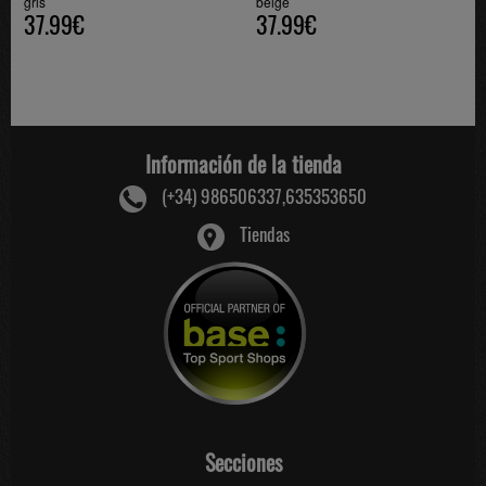
gris
beige
37.99€
37.99€
Información de la tienda
(+34) 986506337,635353650
Tiendas
Secciones