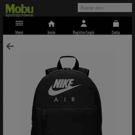
Menú
Inicio
Registro/Login
Cesta