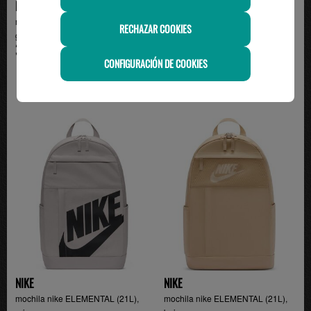
NIKE
UNDERARMOUR
mochila nike ELEMENTAL (21L),
mochila under armour HUSTLE
RECHAZAR COOKIES
gris
6.0, camuflaje
37.99€
55.00€
CONFIGURACIÓN DE COOKIES
NIKE
NIKE
mochila nike ELEMENTAL (21L),
mochila nike ELEMENTAL (21L),