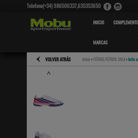
Telefono(+34) 986506337,635353650
INICIO
COMPLEMENT
MARCAS
VOLVER ATRÁS
Inicio
›
FÚTBOL/FÚTBOL SALA
›
bota a
˄