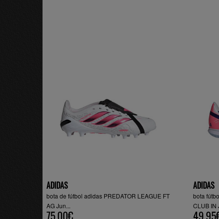
ADIDAS
ADIDAS
bota de fútbol adidas PREDATOR LEAGUE FT
bota fút
AG Jun...
CLUB IN J
75.00€
49.95