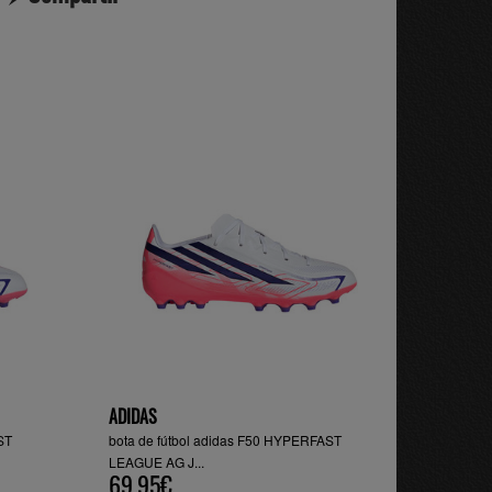
ADIDAS
ST
bota de fútbol adidas F50 HYPERFAST
LEAGUE AG J...
69.95€