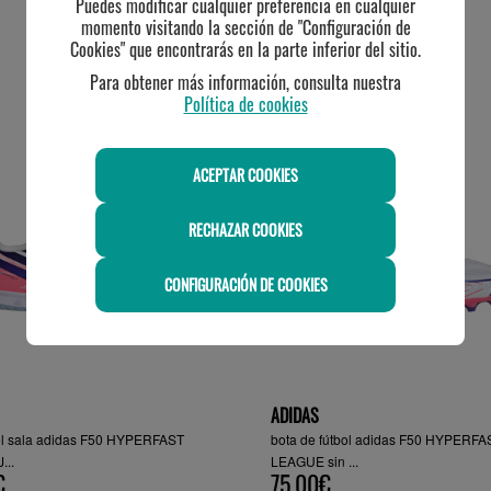
Puedes modificar cualquier preferencia en cualquier
momento visitando la sección de "Configuración de
Cookies" que encontrarás en la parte inferior del sitio.
TE PUEDE INTERESAR
Para obtener más información, consulta nuestra
Política de cookies
ACEPTAR COOKIES
RECHAZAR COOKIES
CONFIGURACIÓN DE COOKIES
ADIDAS
bol sala adidas F50 HYPERFAST
bota de fútbol adidas F50 HYPERFA
...
LEAGUE sin ...
€
75.00€