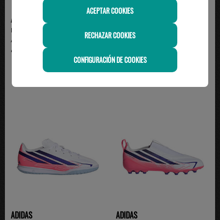
ACEPTAR COOKIES
ADIDAS
ADIDAS
Pantalón de Chándal Adidas
bota de fútbol adidas PREDATOR
RECHAZAR COOKIES
Algodón 3 Bandas con...
LEAGUE FT AG Jun...
49.95€
75.00€
CONFIGURACIÓN DE COOKIES
ADIDAS
ADIDAS