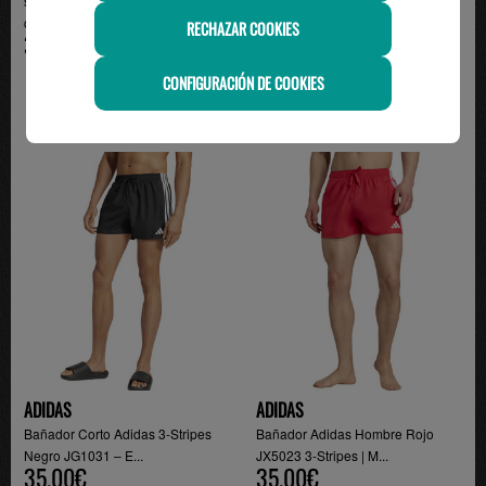
short adidas 7 pulgadas con
short adidas hombne con
cremallera hombre, ...
cremallera negro/blanco
RECHAZAR COOKIES
35.00€
35.00€
CONFIGURACIÓN DE COOKIES
ADIDAS
ADIDAS
Bañador Corto Adidas 3-Stripes
Bañador Adidas Hombre Rojo
Negro JG1031 – E...
JX5023 3-Stripes | M...
35.00€
35.00€