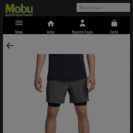
Menú
Inicio
Registro/Login
Cesta