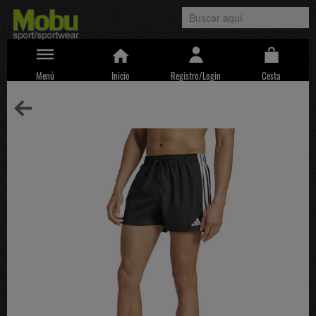
Menú
Inicio
Registro/Login
Cesta