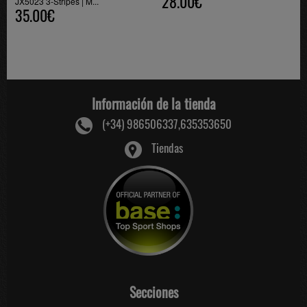
28.00€
JX5023 3-Stripes | M...
35.00€
Información de la tienda
(+34) 986506337,635353650
Tiendas
Secciones