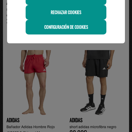
ADIDAS
ADIDAS
short adidas 7 pulgadas con
short adidas hombne con
RECHAZAR COOKIES
cremallera hombre, ...
cremallera negro/blanco
35.00€
35.00€
CONFIGURACIÓN DE COOKIES
ADIDAS
ADIDAS
Bañador Adidas Hombre Rojo
short adidas microfibra negro