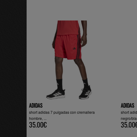
ADIDAS
ADIDAS
short adidas 7 pulgadas con cremallera
short adi
hombre, ...
negro/bl
35.00€
35.00