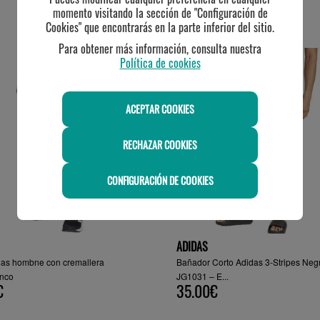
momento visitando la sección de "Configuración de
Cookies" que encontrarás en la parte inferior del sitio.
TE PUEDE INTERESAR
Para obtener más información, consulta nuestra
Política de cookies
ACEPTAR COOKIES
RECHAZAR COOKIES
CONFIGURACIÓN DE COOKIES
ADIDAS
das hombne con cremallera
Bañador Corto Adidas 3-Stripes Neg
anco
JG1031 – E...
€
35.00€