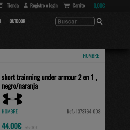
Tienda
Registro o login
Carrito
0,00€
N
OUTDOOR
HOMBRE
short trainning under armour 2 en 1 ,
negro/naranja
HOMBRE
Ref.: 1373764-003
44.00€
55.00€