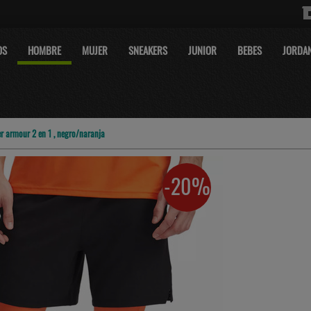
OS
HOMBRE
MUJER
SNEAKERS
JUNIOR
BEBES
JORDA
er armour 2 en 1 , negro/naranja
-20%