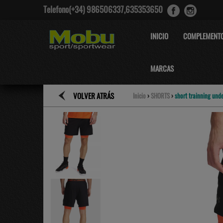
Telefono(+34) 986506337,635353650
INICIO
COMPLEMENT
MARCAS
VOLVER ATRÁS
Inicio
›
SHORTS
›
short trainning und