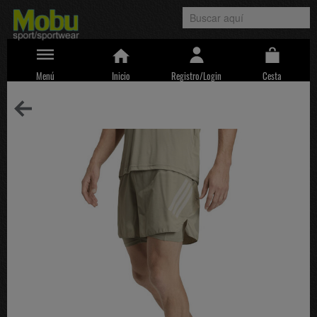
Menú
Inicio
Registro/Login
Cesta