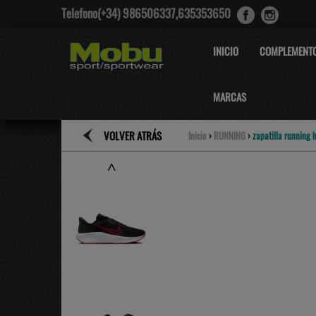
Telefono(+34) 986506337,635353650
INICIO
COMPLEMENT
MARCAS
VOLVER ATRÁS
Inicio
›
RUNNING
›
zapatilla running 
˄