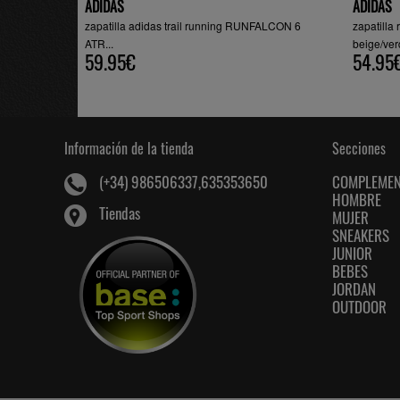
ADIDAS
ADIDAS
zapatilla adidas trail running RUNFALCON 6
zapatill
ATR...
beige/ve
59.95€
54.95
Información de la tienda
Secciones
COMPLEME
(+34) 986506337,635353650
HOMBRE
Tiendas
MUJER
SNEAKERS
JUNIOR
BEBES
JORDAN
OUTDOOR