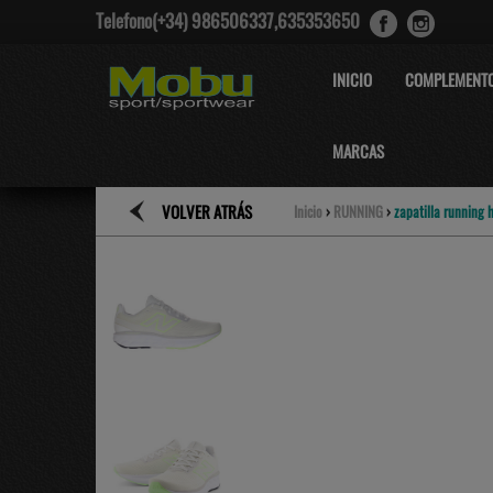
Telefono(+34) 986506337,635353650
INICIO
COMPLEMENT
MARCAS
VOLVER ATRÁS
Inicio
›
RUNNING
›
zapatilla running