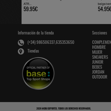
ATR...
beige/ve
59.95€
54.95
Información de la tienda
Secciones
COMPLEME
(+34) 986506337,635353650
HOMBRE
Tiendas
MUJER
SNEAKERS
JUNIOR
BEBES
JORDAN
OUTDOOR
2026
MOBU DEPORTES
. TODOS LOS DERECHOS RESERVADOS.