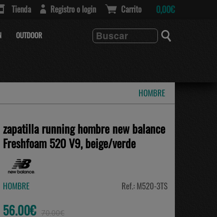
Tienda
Registro o login
Carrito
0,00€
N
OUTDOOR
HOMBRE
zapatilla running hombre new balance
Freshfoam 520 V9, beige/verde
HOMBRE
Ref.: M520-3TS
56.00€
70.00€