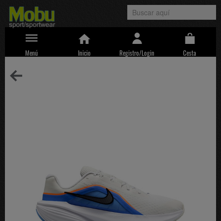
Menú
Inicio
Registro/Login
Cesta