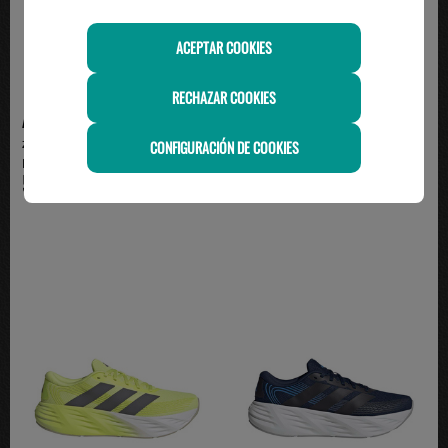
ACEPTAR COOKIES
RECHAZAR COOKIES
ADIDAS
ADIDAS
zapatilla adidas trail running
zapatilla running hombre GALAXY
CONFIGURACIÓN DE COOKIES
RUNFALCON 6 ATR...
8 M, beige/verde
59.95€
54.95€