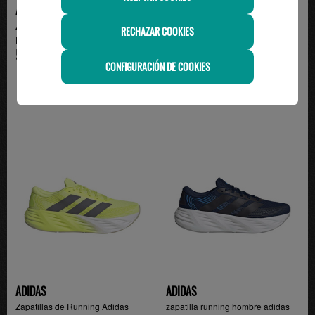
ADIDAS
ADIDAS
zapatilla adidas trail running
zapatilla running hombre GALAXY
RECHAZAR COOKIES
RUNFALCON 6 ATR...
8 M, beige/verde
59.95€
54.95€
CONFIGURACIÓN DE COOKIES
ADIDAS
ADIDAS
Zapatillas de Running Adidas
zapatilla running hombre adidas