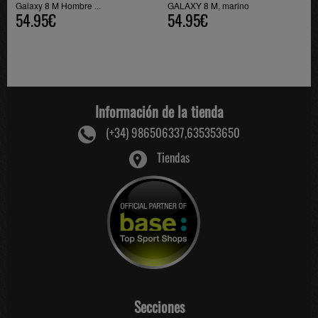
Galaxy 8 M Hombre ...
GALAXY 8 M, marino
54.95€
54.95€
Información de la tienda
(+34) 986506337,635353650
Tiendas
Secciones