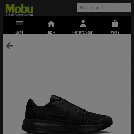
Menú
Inicio
Registro/Login
Cesta