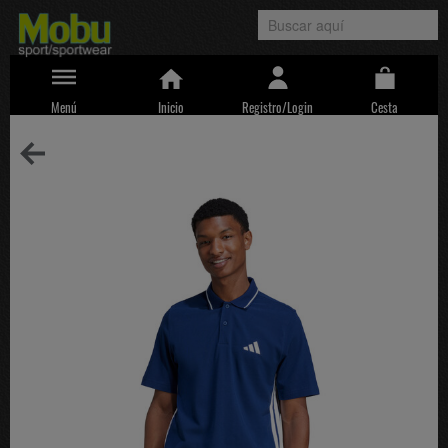
Menú
Inicio
Registro/Login
Cesta